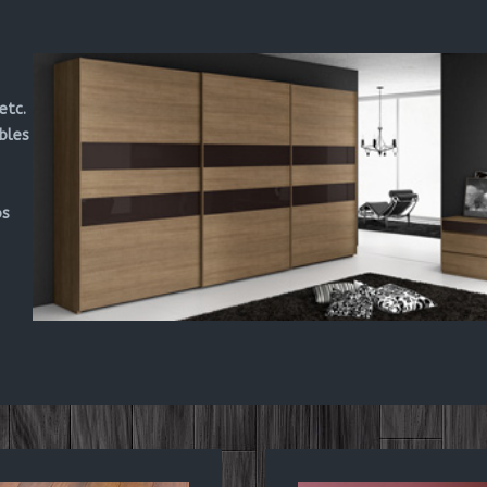
etc.
bles
os