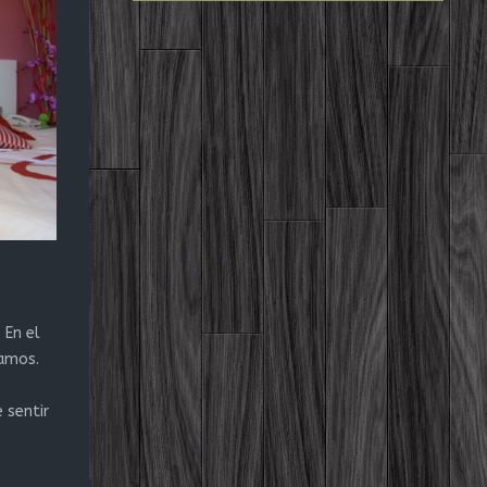
 En el
amos.
e
 sentir