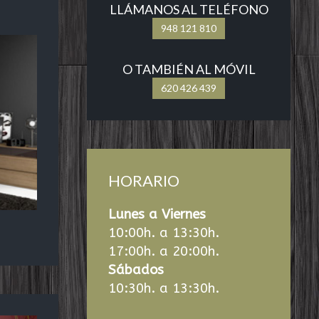
LLÁMANOS AL TELÉFONO
948 121 810
O TAMBIÉN AL MÓVIL
620 426 439
HORARIO
Lunes a Viernes
10:00h. a 13:30h.
17:00h. a 20:00h.
Sábados
10:30h. a 13:30h.